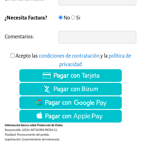
¿Necesita Factura?
No
Si
Comentarios:
Acepto las
condiciones de contratación
y la
política de
privacidad
Información básica sobre Protección de Datos
:
Responsable: LOCAL NETWORK MEDIA S.L.
Finalidad: Procesamiento del pedido.
Legitimación: Consentimiento del interesado.