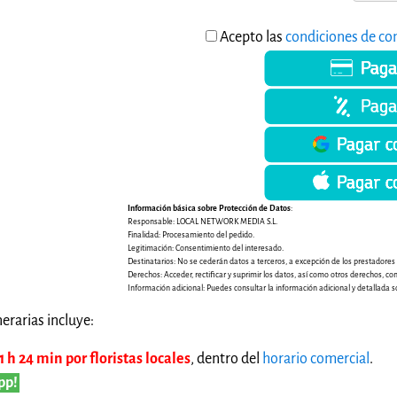
Acepto las
condiciones de co
Información básica sobre Protección de Datos
:
Responsable: LOCAL NETWORK MEDIA S.L.
Finalidad: Procesamiento del pedido.
Legitimación: Consentimiento del interesado.
Destinatarios: No se cederán datos a terceros, a excepción de los prestadores de
Derechos: Acceder, rectificar y suprimir los datos, así como otros derechos, co
Información adicional: Puedes consultar la información adicional y detallada s
erarias incluye:
 h 24 min por floristas locales
, dentro del
horario comercial
.
pp!