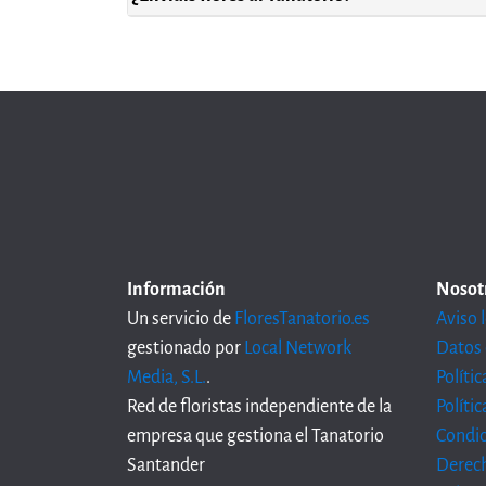
Información
Nosot
Un servicio de
FloresTanatorio.es
Aviso 
gestionado por
Local Network
Datos 
Media, S.L.
.
Políti
Red de floristas independiente de la
Políti
empresa que gestiona el Tanatorio
Condic
Santander
Derech