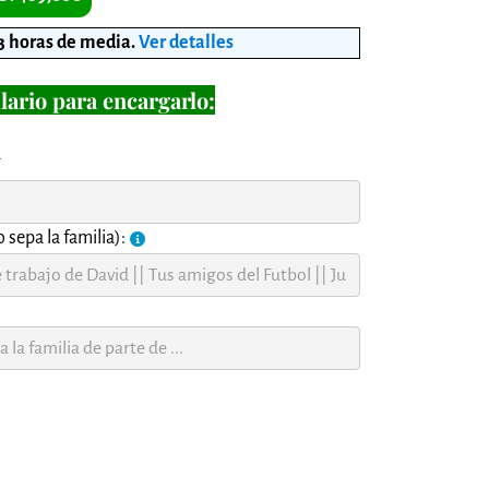
3 horas de media
.
Ver detalles
lario para encargarlo:
í
 sepa la familia):