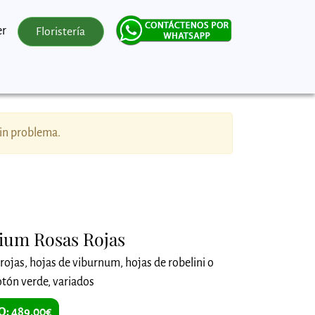
er
Floristería
sin problema.
ium Rosas Rojas
rojas, hojas de viburnum, hojas de robelini o
tón verde, variados
O: 489,00€