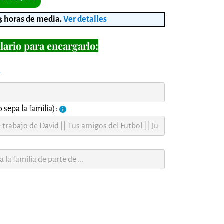
3 horas de media
.
Ver detalles
lario para encargarlo:
í
 sepa la familia):