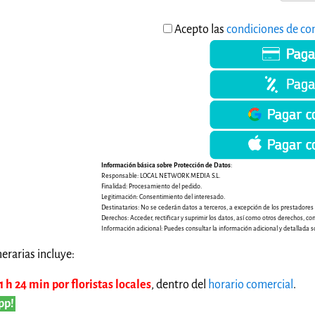
Acepto las
condiciones de co
Información básica sobre Protección de Datos
:
Responsable: LOCAL NETWORK MEDIA S.L.
Finalidad: Procesamiento del pedido.
Legitimación: Consentimiento del interesado.
Destinatarios: No se cederán datos a terceros, a excepción de los prestadores de
Derechos: Acceder, rectificar y suprimir los datos, así como otros derechos, co
Información adicional: Puedes consultar la información adicional y detallada s
erarias incluye:
 h 24 min por floristas locales
, dentro del
horario comercial
.
pp!