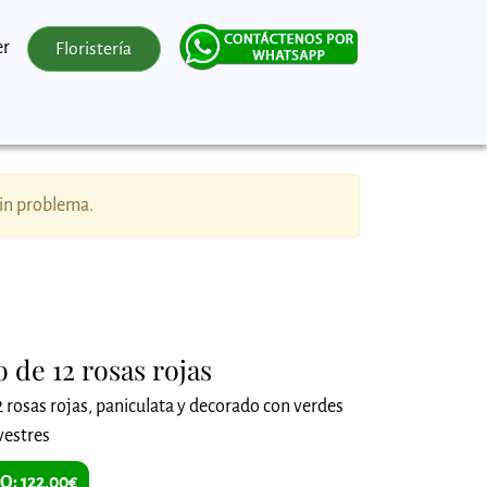
er
Floristería
sin problema.
 de 12 rosas rojas
rosas rojas, paniculata y decorado con verdes
vestres
O: 122,00€