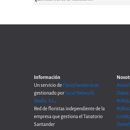
Información
Nosot
Un servicio de
FloresTanatorio.es
Aviso 
gestionado por
Local Network
Datos 
Media, S.L.
.
Políti
Red de floristas independiente de la
Políti
empresa que gestiona el Tanatorio
Condic
Santander
Derech