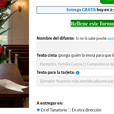
Entrega GRATIS
hoy en 2-
Rellene este formu
Nombre del difunto:
Si no lo sabe pinche
aqu
Texto cinta
(ponga quién lo envía para que lo
Texto para la tarjeta:
A entregar en:
En el Tanatorio
En otra dirección