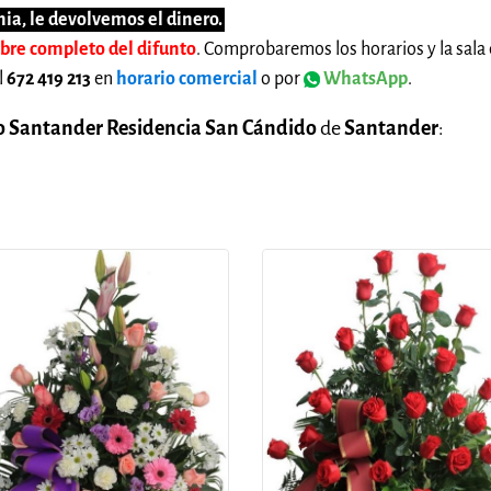
ia, le devolvemos el dinero.
mbre completo del difunto
. Comprobaremos los horarios y la sala 
l
672 419 213
en
horario comercial
o por
WhatsApp
.
o Santander Residencia San Cándido
de
Santander
: