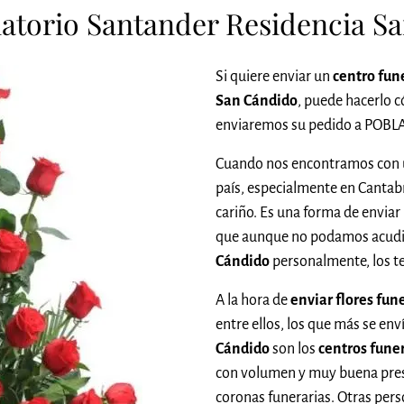
natorio Santander Residencia S
Si quiere enviar un
centro fun
San Cándido
, puede hacerlo
enviaremos su pedido a POBL
Cuando nos encontramos con u
país, especialmente en Cantab
cariño. Es una forma de enviar
que aunque no podamos acudi
Cándido
personalmente, los t
A la hora de
enviar flores fun
entre ellos, los que más se env
Cándido
son los
centros fune
con volumen y muy buena pres
coronas funerarias. Otras pers