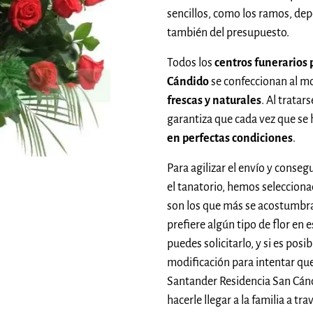
sencillos, como los ramos, de
también del presupuesto.
Todos los
centros funerarios
Cándido
se confeccionan al m
frescas y naturales
. Al tratar
garantiza que cada vez que se
en perfectas condiciones
.
Para agilizar el envío y conseg
el tanatorio, hemos seleccion
son los que más se acostumbra
prefiere algún tipo de flor en 
puedes solicitarlo, y si es pos
modificación para intentar que
Santander Residencia San Cándi
hacerle llegar a la familia a tr