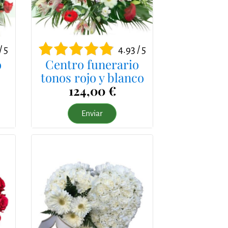
/ 5
4.93 / 5
o
Centro funerario
tonos rojo y blanco
124,00 €
Enviar