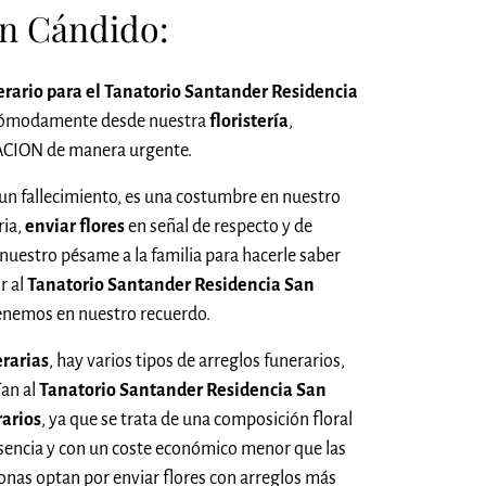
an Cándido:
erario para el Tanatorio Santander Residencia
 cómodamente desde nuestra
floristería
,
ACION de manera urgente.
n fallecimiento, es una costumbre en nuestro
ria,
enviar flores
en señal de respecto y de
 nuestro pésame a la familia para hacerle saber
r al
Tanatorio Santander Residencia San
enemos en nuestro recuerdo.
erarias
, hay varios tipos de arreglos funerarios,
ían al
Tanatorio Santander Residencia San
rarios
, ya que se trata de una composición floral
encia y con un coste económico menor que las
onas optan por enviar flores con arreglos más