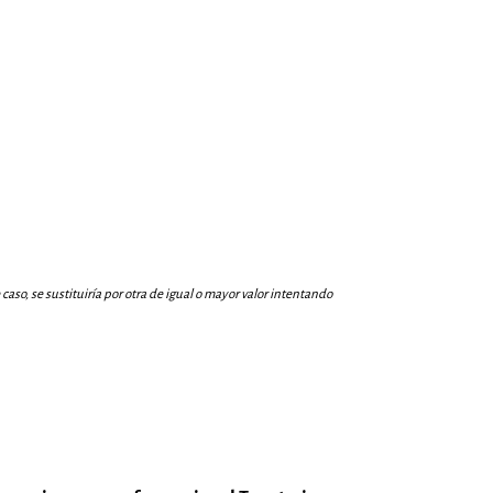
aso, se sustituiría por otra de igual o mayor valor intentando