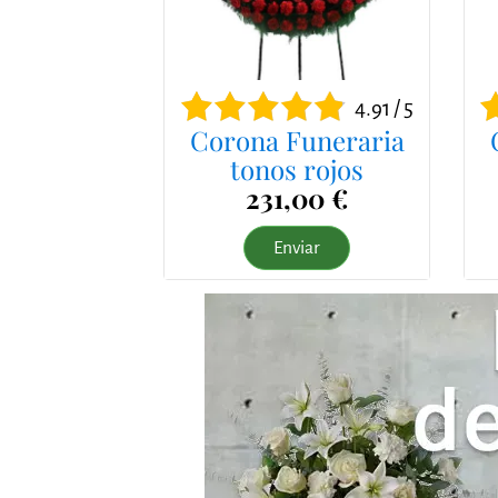
4.91 / 5
Corona Funeraria
tonos rojos
231,00 €
Enviar