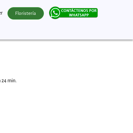
er
Floristería
h 24 min.