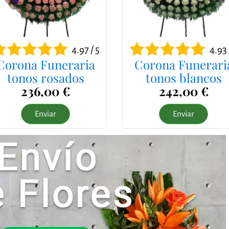
4.97 / 5
4.93 
Corona Funeraria
Corona Funerari
tonos rosados
tonos blancos
236,00 €
242,00 €
Enviar
Enviar