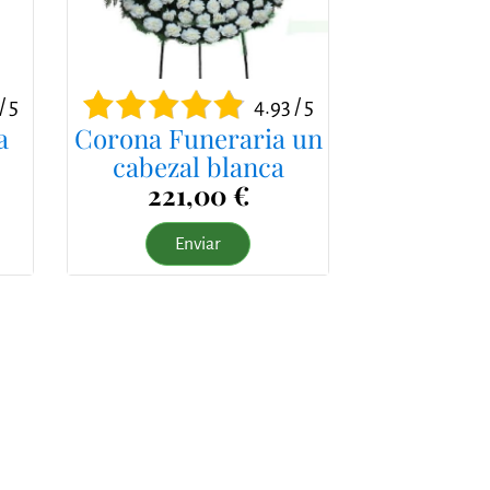
/ 5
4.93 / 5
a
Corona Funeraria un
cabezal blanca
221,00 €
Enviar