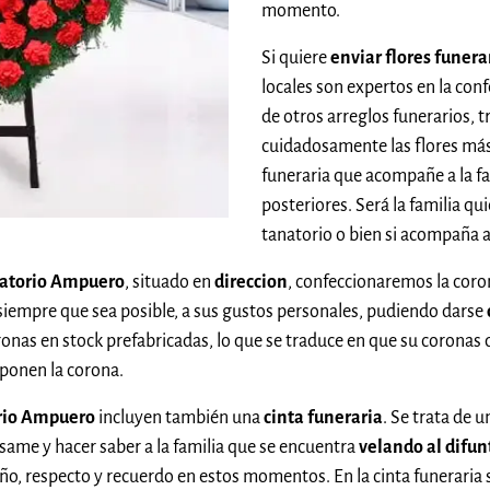
momento.
Si quiere
enviar flores funer
locales son expertos en la con
de otros arreglos funerarios,
cuidadosamente las flores más
funeraria que acompañe a la fam
posteriores. Será la familia qui
tanatorio o bien si acompaña a
anatorio Ampuero
, situado en
direccion
, confeccionaremos la cor
siempre que sea posible, a sus gustos personales, pudiendo darse
oronas en stock prefabricadas, lo que se traduce en que su coronas 
onen la corona.
orio Ampuero
incluyen también una
cinta funeraria
. Se trata de 
ame y hacer saber a la familia que se encuentra
velando al difu
ño, respecto y recuerdo en estos momentos. En la cinta funeraria 