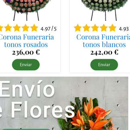
4.97 / 5
4.93 
Corona Funeraria
Corona Funerari
tonos rosados
tonos blancos
236,00 €
242,00 €
Enviar
Enviar