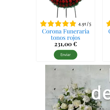
4.91 / 5
Corona Funeraria
tonos rojos
231,00 €
Enviar