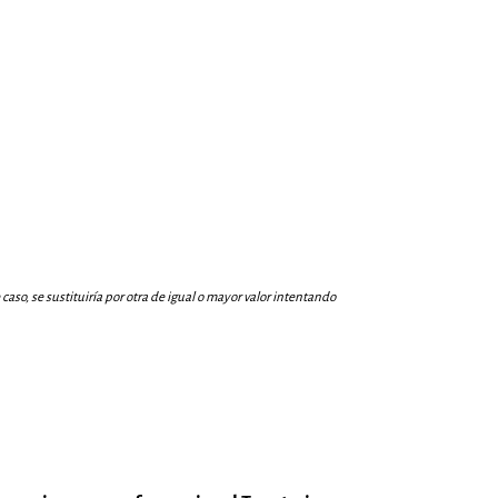
aso, se sustituiría por otra de igual o mayor valor intentando