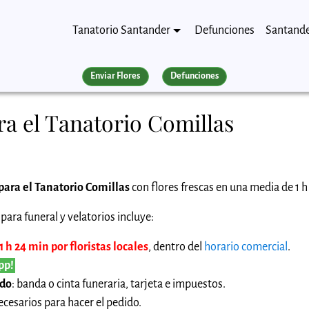
Tanatorio Santander
Defunciones
Santand
Enviar Flores
Defunciones
a el Tanatorio Comillas
para el Tanatorio Comillas
con flores frescas en una media de 1 h
para funeral y velatorios incluye:
 h 24 min por floristas locales
, dentro del
horario comercial
.
pp!
ido
: banda o cinta funeraria, tarjeta e impuestos.
cesarios para hacer el pedido.