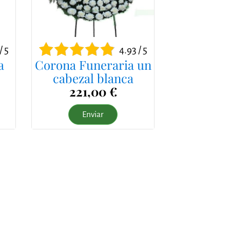
/ 5
4.93 / 5
a
Corona Funeraria un
cabezal blanca
221,00 €
Enviar