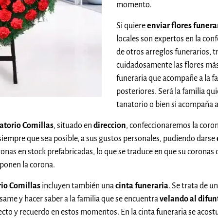
momento.
Si quiere
enviar flores funera
locales son expertos en la con
de otros arreglos funerarios,
cuidadosamente las flores más
funeraria que acompañe a la fam
posteriores. Será la familia qui
tanatorio o bien si acompaña a
natorio Comillas
, situado en
direccion
, confeccionaremos la coro
siempre que sea posible, a sus gustos personales, pudiendo darse
oronas en stock prefabricadas, lo que se traduce en que su coronas 
onen la corona.
rio Comillas
incluyen también una
cinta funeraria
. Se trata de 
ame y hacer saber a la familia que se encuentra
velando al difun
ecto y recuerdo en estos momentos. En la cinta funeraria se acost