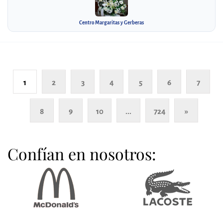
Centro Margaritas y Gerberas
1
2
3
4
5
6
7
8
9
10
...
724
»
Confían en nosotros: