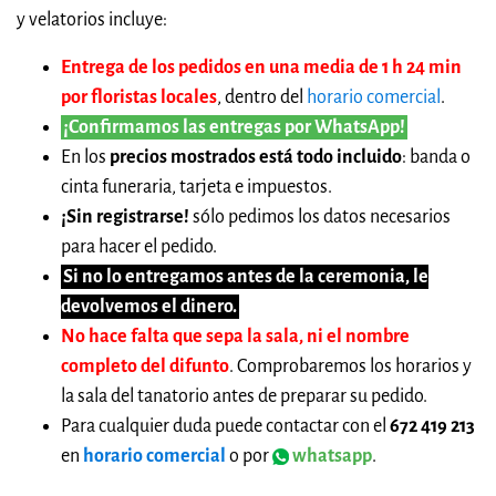
y velatorios incluye:
Entrega de los pedidos en una media de 1 h 24 min
por floristas locales
, dentro del
horario comercial
.
¡Confirmamos las entregas por WhatsApp!
En los
precios mostrados está todo incluido
: banda o
cinta funeraria, tarjeta e impuestos.
¡Sin registrarse!
sólo pedimos los datos necesarios
para hacer el pedido.
Si no lo entregamos antes de la ceremonia, le
devolvemos el dinero.
No hace falta que sepa la sala, ni el nombre
completo del difunto
. Comprobaremos los horarios y
la sala del tanatorio antes de preparar su pedido.
Para cualquier duda puede contactar con el
672 419 213
en
horario comercial
o por
whatsapp
.