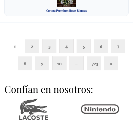
Corona Premium Rosas Blancas
1
2
3
4
5
6
7
8
9
10
...
723
»
Confían en nosotros: