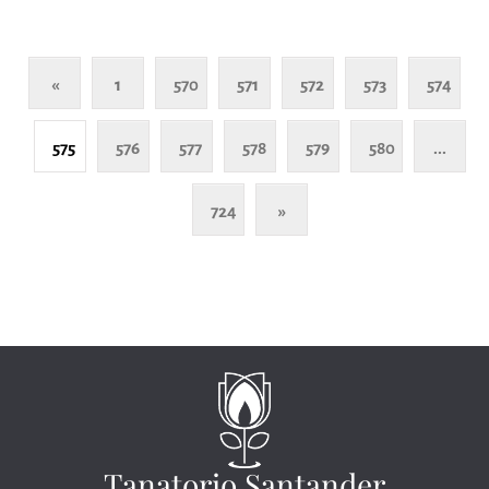
«
1
570
571
572
573
574
575
576
577
578
579
580
...
724
»
Tanatorio Santander