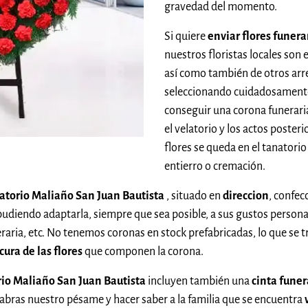
gravedad del momento.
Si quiere
enviar flores funer
nuestros floristas locales son
así como también de otros arr
seleccionando cuidadosamente 
conseguir una corona funeraria
el velatorio y los actos posteri
flores se queda en el tanatorio
entierro o cremación.
anatorio Maliaño San Juan Bautista
, situado en
direccion
, confe
pudiendo adaptarla, siempre que sea posible, a sus gustos person
neraria, etc. No tenemos coronas en stock prefabricadas, lo que se 
cura de las flores
que componen la corona.
orio Maliaño San Juan Bautista
incluyen también una
cinta funer
bras nuestro pésame y hacer saber a la familia que se encuentra