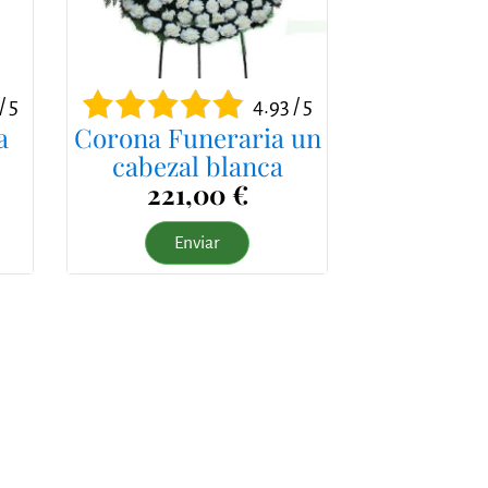
/ 5
4.93 / 5
a
Corona Funeraria un
cabezal blanca
221,00 €
Enviar