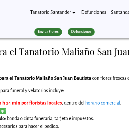
Tanatorio Santander
Defunciones
Santand
Enviar Flores
Defunciones
a el Tanatorio Maliaño San Jua
para el Tanatorio Maliaño San Juan Bautista
con flores frescas 
para funeral y velatorios incluye:
 h 24 min por floristas locales
, dentro del
horario comercial
.
pp!
ido
: banda o cinta funeraria, tarjeta e impuestos.
cesarios para hacer el pedido.