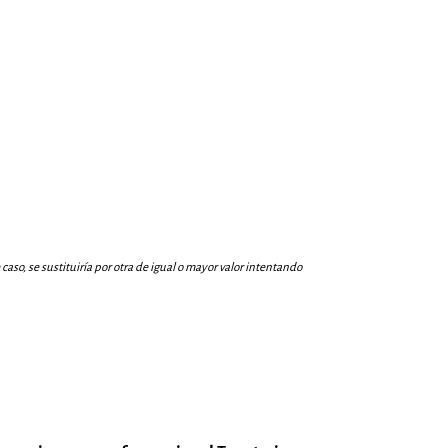
aso, se sustituiría por otra de igual o mayor valor intentando