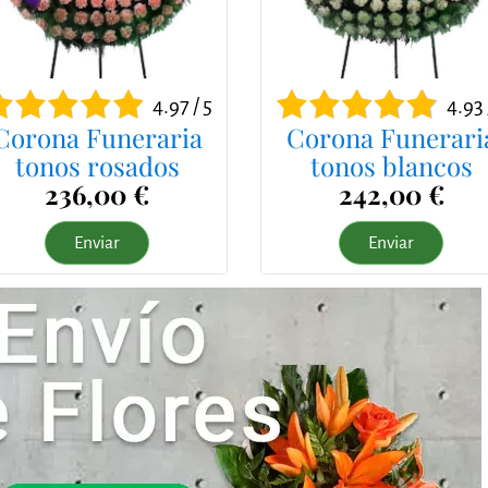
4.97 / 5
4.93 
Corona Funeraria
Corona Funerari
tonos rosados
tonos blancos
236,00 €
242,00 €
Enviar
Enviar