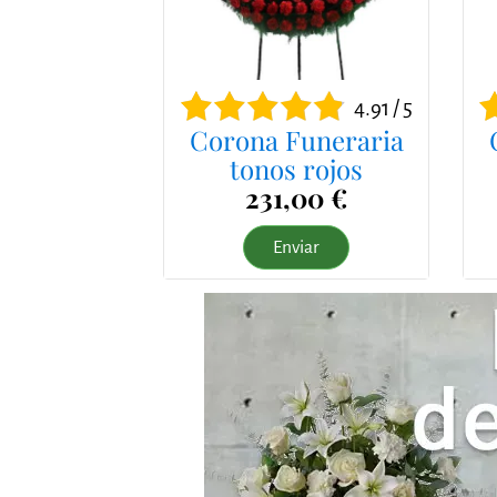
4.91 / 5
Corona Funeraria
tonos rojos
231,00 €
Enviar