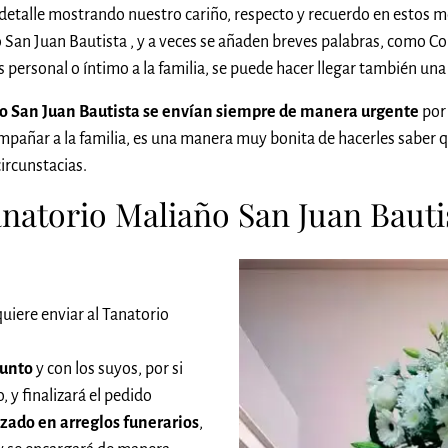
etalle mostrando nuestro cariño, respecto y recuerdo en estos m
o San Juan Bautista , y a veces se añaden breves palabras, como C
s personal o íntimo a la familia, se puede hacer llegar también un
año San Juan Bautista se envían siempre de manera urgente
por 
ompañar a la familia, es una manera muy bonita de hacerles sab
ircunstacias.
natorio Maliaño San Juan Bautis
uiere enviar al Tanatorio
funto
y con los suyos, por si
 y finalizará el pedido
izado en arreglos funerarios
,