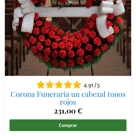
4.91 / 5
Corona Funeraria un cabezal tonos
rojos
231,00 €
Comprar