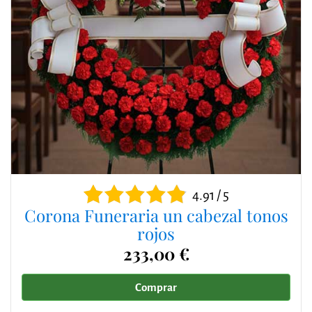
4.91 / 5
Corona Funeraria un cabezal tonos
rojos
233,00 €
Comprar