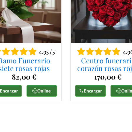
4.95 / 5
4.96
Ramo Funerario
Centro funerari
siete rosas rojas
corazón rosas ro
82,00 €
170,00 €
Encargar
Online
Encargar
Onli