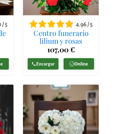
 / 5
4.96 / 5
de
Centro funerario
lilium y rosas
107,00 €
ne
Encargar
Online