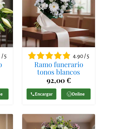
 / 5
4.90 / 5
o
Ramo funerario
tonos blancos
92,00 €
ne
Encargar
Online