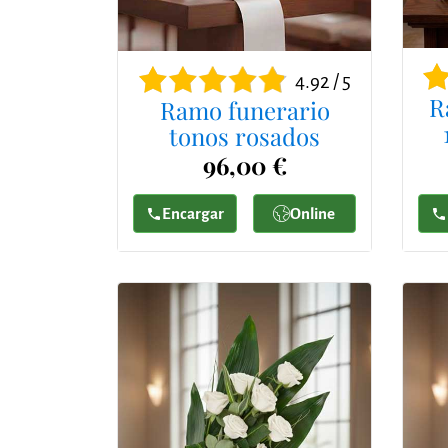
4.92 / 5
R
Ramo funerario
tonos rosados
96,00 €
Encargar
Online