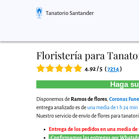
Tanatorio Santander
Floristería para Tanato
4.92 / 5
(
7214
)
Haga su
Disponemos de
Ramos de flores
,
Coronas Fune
entrega analizado es de
una media de 1 h 24 min
Nuestro servicio de envío de flores para tanatori
Entrega de los pedidos en una media de 1
¡Confirmamos las entregas por WhatsA