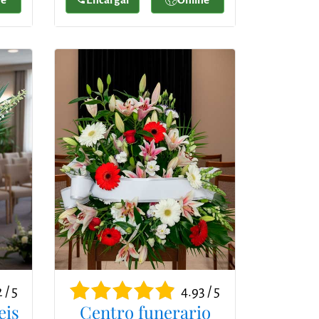
 / 5
4.93 / 5
eis
Centro funerario