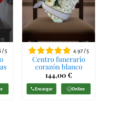
 / 5
4.97 / 5
o
Centro funerario
jas
corazón blanco
144,00 €
ne
Encargar
Online