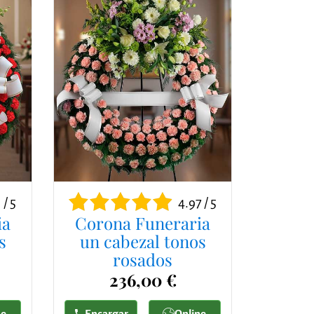
 / 5
4.97 / 5
ia
Corona Funeraria
s
un cabezal tonos
rosados
236,00 €
ne
Encargar
Online