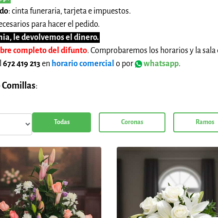
ido
: cinta funeraria, tarjeta e impuestos.
cesarios para hacer el pedido.
ia, le devolvemos el dinero.
mbre completo del difunto
. Comprobaremos los horarios y la sala 
l
672 419 213
en
horario comercial
o por
whatsapp
.
 Comillas
:
Todas
Coronas
Ramos