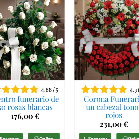
4.88 / 5
4.91
ntro funerario de
Corona Funerar
30 rosas blancas
un cabezal tono
rojos
176,00 €
231,00 €
Encargar
Online
Encargar
Onli