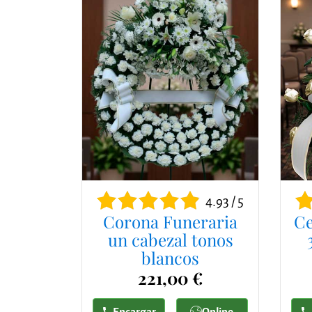
4.93 / 5
Corona Funeraria
Ce
un cabezal tonos
blancos
221,00 €
Encargar
Online